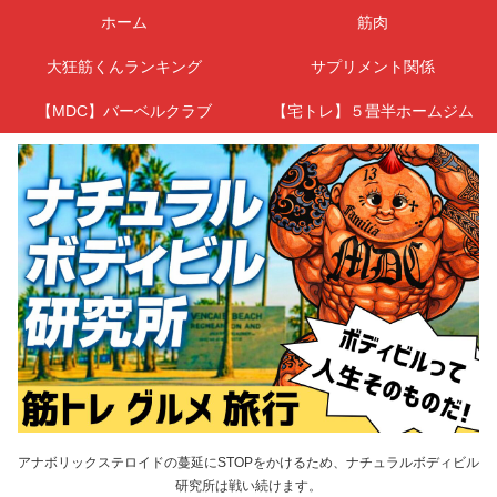
ホーム
筋肉
大狂筋くんランキング
サプリメント関係
【MDC】バーベルクラブ
【宅トレ】５畳半ホームジム
アナボリックステロイドの蔓延にSTOPをかけるため、ナチュラルボディビル
研究所は戦い続けます。