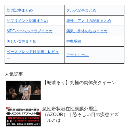
筋肉記事まとめ
グルメ記事まとめ
サプリメント記事まとめ
海外、アメリカ記事まとめ
MDCバーベルクラブまとめ
病気、身体の悩みまとめ
美しい女性まとめ
害虫駆除
ベースブレッド忖度無しレビュ
チートミール
ー
人気記事
【蛇喰るり】究極の肉体美クイーン
急性帯状潜在性網膜外層症
（AZOOR）｜恐ろしい目の疾患アズ
ールとは