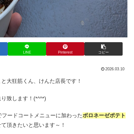
LINE
Pinterest
コピー
2026.03.10
こと大狂筋くん、けんた店長です！
します！(*^^*)
でフードコートメニューに加わった
ボロネーゼポテト
せて頂きたいと思います～！