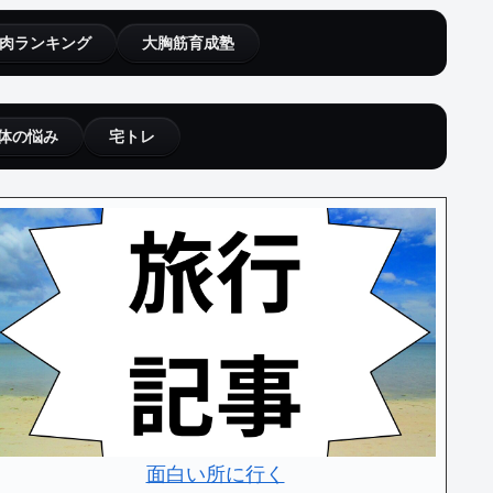
肉ランキング
大胸筋育成塾
体の悩み
宅トレ
面白い所に行く