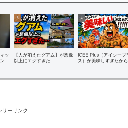
ィッ
【人が消えたグアム】が想像
ICEE Plus（アイシープ
ン使
以上にエグすぎた…
ス）が美味しすぎたから
飲んで！！！
ンサーリンク