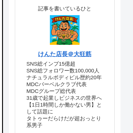
記事を書いているひと
けんた店長＠大狂筋
SNS総インプ15億超
SNS総フォロワー数100,000人
ナチュラルボディビル歴約20年
MDCバーベルクラブ代表
MDCグループ総代表
31歳で起業しビジネスの世界へ
【1日1時間しか働かない男】と
して話題に
タトゥーだらけだが超おっとり
系男子