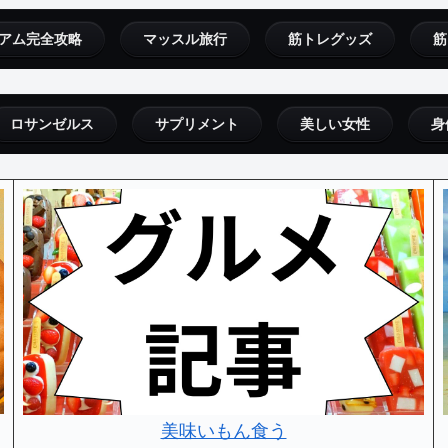
アム完全攻略
マッスル旅行
筋トレグッズ
筋
ロサンゼルス
サプリメント
美しい女性
身
美味いもん食う