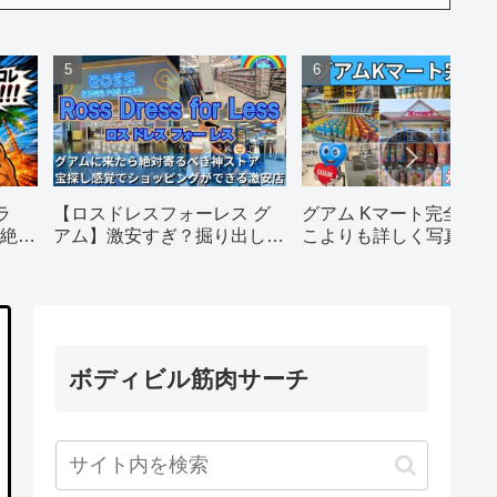
ラ
【ロスドレスフォーレス グ
グアム Kマート完全攻
絶対
アム】激安すぎ？掘り出し物
こよりも詳しく写真てん
だらけの人気店を徹底レポー
りで徹底解説します！
ト｜営業時間・行き方・攻略
法
ボディビル筋肉サーチ