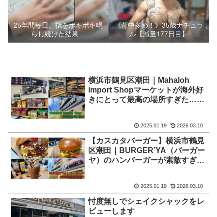
25年間毎日、指をポキポキ鳴
《背中多め！》35歳ナチュラ
らし続けた結果…
ル【減量177日目】
横浜市鶴見区潮田｜Mahaloh
Import Shopマーケットが海外好
きにとって最高の場所すぎた…！
【マハロ】
2025.01.19
2026.03.10
【カスカタバーガー】横浜市鶴見
区潮田｜BURGER’YA（バーガー
ヤ）のハンバーガーが素敵すぎ
た…！【ヌテラシェイク】
2025.01.19
2026.03.10
忖度無しでシェイクシャックをレ
ビューします