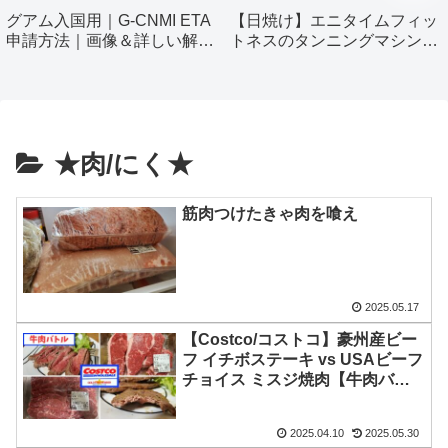
グアム入国用｜G-CNMI ETA
【日焼け】エニタイムフィッ
申請方法｜画像＆詳しい解説
トネスのタンニングマシン使
付き
ってみました！
★肉/にく★
筋肉つけたきゃ肉を喰え
2025.05.17
【Costco/コストコ】豪州産ビー
フ イチボステーキ vs USAビーフ
チョイス ミスジ焼肉【牛肉バト
ル】
2025.04.10
2025.05.30