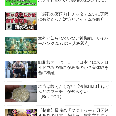
ボディビルという競技の未来とは…。
【最強の繁殖力】チャタテムシに実際
に有効だった対策とアイテムを紹介
意外と知られていない神機能、サイバ
ーパンク2077の三人称視点
細胞核オーバーロードは本当にステロ
イド並みの効果があるのか？実体験を
基に検証
本当は教えたくない【液体HMB】ほと
んどのマッチョが知らない
【BetaTOR】
【刺青】最強の「ヲタトゥー」刃牙好
き必見のリアル花山薫、侠客立ちタト