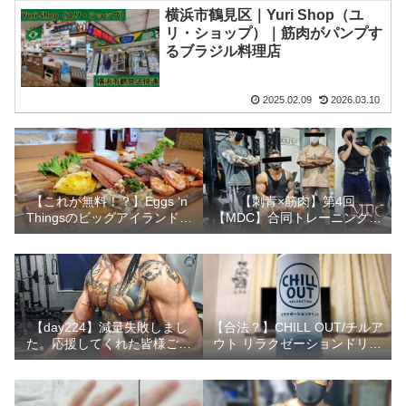
横浜市鶴見区｜Yuri Shop（ユ
リ・ショップ）｜筋肉がパンプす
るブラジル料理店
2025.02.09
2026.03.10
【これが無料！？】Eggs ‘n
【刺青×筋肉】第4回
Thingsのビッグアイランドプ
【MDC】合同トレーニングリ
レート食べてきました！
ポート
【day224】減量失敗しまし
【合法？】CHILL OUT/チルア
た。応援してくれた皆様ごめ
ウト リラクゼーションドリン
んなさい。
クは本当にチル出来るのか実
験してみました