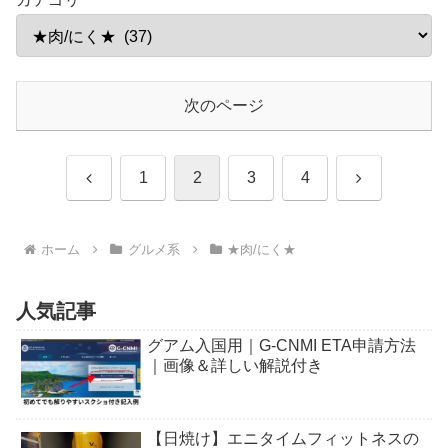
次のページ
前
次
1
2
3
4
へ
へ
ホーム
グルメ系
★肉/にく★
人気記事
グアム入国用｜G-CNMI ETA申請方法
｜画像＆詳しい解説付き
【日焼け】エニタイムフィットネスの