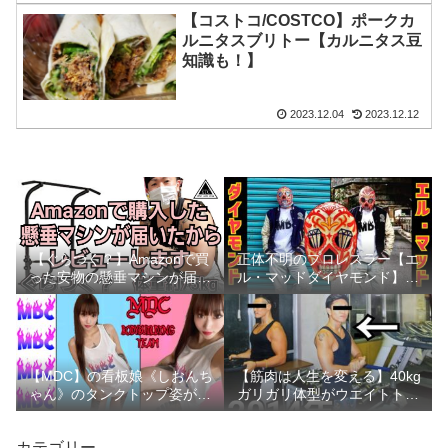
【コストコ/COSTCO】ポークカ
ルニタスブリトー【カルニタス豆
知識も！】
2023.12.04
2023.12.12
【ぐらつく？】Amazonで買
正体不明のプロレスラー【エ
った安物の懸垂マシンが届い
ル・マッドダイヤモンド】が
たのでレビューしてみました
MDCバーベルクラブに電撃加
入
【MDC】の看板娘《しおんち
【筋肉は人生を変える】40kg
ゃん》のタンクトップ姿が完
ガリガリ体型がウエイトトレ
璧すぎる…！
ーニングで衝撃のトランスフ
ォーム
カテゴリー