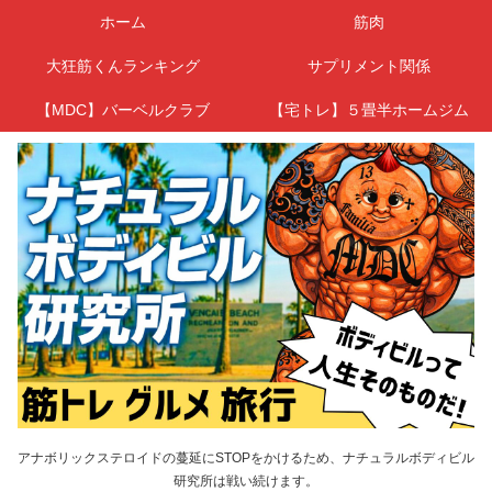
ホーム
筋肉
大狂筋くんランキング
サプリメント関係
【MDC】バーベルクラブ
【宅トレ】５畳半ホームジム
アナボリックステロイドの蔓延にSTOPをかけるため、ナチュラルボディビル
研究所は戦い続けます。