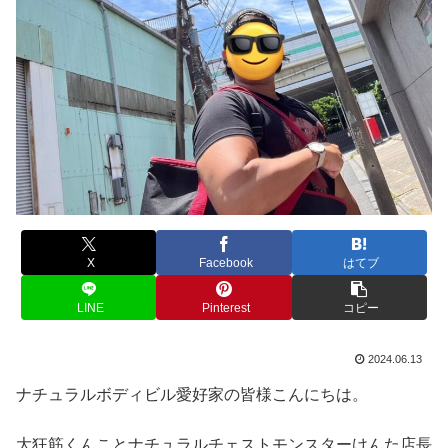
X
Facebook
はてブ
LINE
Pinterest
コピー
2024.06.13
ナチュラルボディビル愛好家の皆様こんにちは。
大狂筋くんことナチュラルチェストモンスターけんた店長