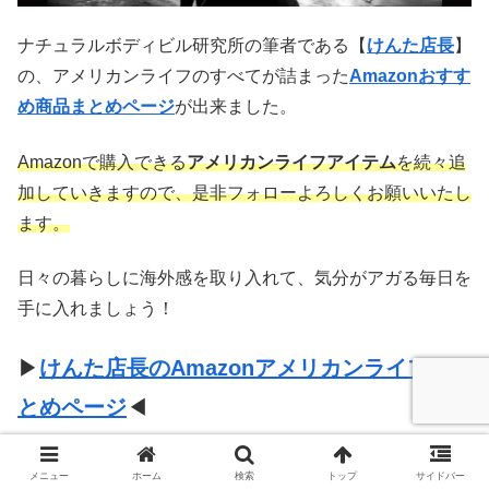
ナチュラルボディビル研究所の筆者である【
けんた店長
】
の、アメリカンライフのすべてが詰まった
Amazonおすす
め商品まとめページ
が出来ました。
Amazonで購入できる
アメリカンライフアイテム
を続々追
加していきますので、是非フォローよろしくお願いいたし
ます。
日々の暮らしに海外感を取り入れて、気分がアガる毎日を
手に入れましょう！
▶
けんた店長のAmazonアメリカンライフま
とめページ
◀
メニュー
ホーム
検索
トップ
サイドバー