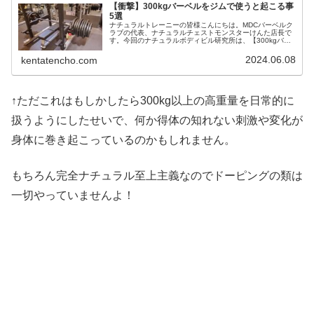
【衝撃】300kgバーベルをジムで使うと起こる事
5選
ナチュラルトレーニーの皆様こんにちは。MDCバーベルク
ラブの代表、ナチュラルチェストモンスターけんた店長で
す。今回のナチュラルボディビル研究所は、【300kgバー
ベル】関連の記事になっております。300kgシュラッグ↑ボ
ディビル系のトレーニ...
2024.06.08
kentatencho.com
↑ただこれはもしかしたら300kg以上の高重量を日常的に
扱うようにしたせいで、何か得体の知れない刺激や変化が
身体に巻き起こっているのかもしれません。
もちろん完全ナチュラル至上主義なのでドーピングの類は
一切やっていませんよ！