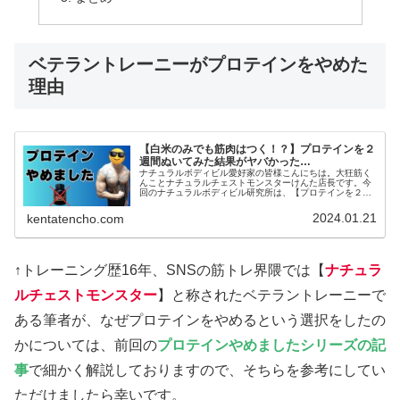
ベテラントレーニーがプロテインをやめた
理由
【白米のみでも筋肉はつく！？】プロテインを２
週間ぬいてみた結果がヤバかった…
ナチュラルボディビル愛好家の皆様こんにちは。大狂筋く
んことナチュラルチェストモンスターけんた店長です。今
回のナチュラルボディビル研究所は、【プロテインを２週
間ぬいた結果】という記事をお送りいたします。大狂筋く
ん衝撃の結果でしたよ…きっかけは...
2024.01.21
kentatencho.com
↑トレーニング歴16年、SNSの筋トレ界隈では【
ナチュラ
ルチェストモンスター
】と称されたベテラントレーニーで
ある筆者が、なぜプロテインをやめるという選択をしたの
かについては、前回の
プロテインやめましたシリーズの記
事
で細かく解説しておりますので、そちらを参考にしてい
ただけましたら幸いです。