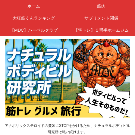
ホーム
筋肉
大狂筋くんランキング
サプリメント関係
【MDC】バーベルクラブ
【宅トレ】５畳半ホームジム
アナボリックステロイドの蔓延にSTOPをかけるため、ナチュラルボディビル
研究所は戦い続けます。