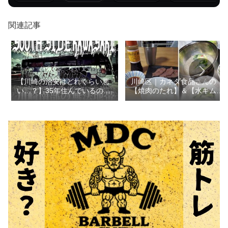
関連記事
【川崎の治安はどれくらい悪
川崎区｜カネダ食品さんの
い…？】35年住んでいるので
【焼肉のたれ】＆【水キム
川崎の全てを教えます
チ】が最強すぎた…