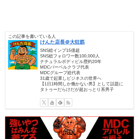
この記事を書いている人
けんた店長＠大狂筋
SNS総インプ15億超
SNS総フォロワー数100,000人
ナチュラルボディビル歴約20年
MDCバーベルクラブ代表
MDCグループ総代表
31歳で起業しビジネスの世界へ
【1日1時間しか働かない男】として話題に
タトゥーだらけだが超おっとり系男子