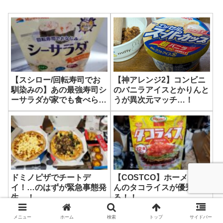
【スシロー/回転寿司でお
【神アレンジ2】コンビニ
馴染みの】あの最強寿司シ
のバニラアイスとかりんと
ーサラダが家でも食べられ
うが異次元マッチ…！
るってホント！？
【Costco/コストコ】
ドミノピザでチートデ
【COSTCO】ホーメルさ
イ！…のはずが緊急事態発
んのタコライスが優秀すぎ
生…！
る！！
メニュー
ホーム
検索
トップ
サイドバー