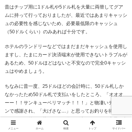
昔はチップ用に1ドル札や5ドル札を大量に両替してグア
ムに持って行っておりましたが、最近ではあまりキャッシ
ュの必要性を感じないため、必要最低限のキャッシュ
（50ドルくらい）のみあれば十分です。
ホテルのランドリーなどではまだまだキャッシュを使用し
ますし、たまにカード決済端末が使用できないトラブルが
あるため、50ドルほどはないと不安なので完全0キャッシ
ュはやめましょう。
ちなみに昔一度、25ドルほどの会計時に、50ドル札しか
なかったため50ドル札で支払いをしたところ、「オオオ
ーー！！サンキューベリマッチ！！！」と物凄いテンショ
ンで感謝され、「大げさな…」と思ってお釣りを待ってい
たところ、待てど暮らせどお釣りが出てこなく、店員も裏
に引っ込んだまま出てこなくなってしまいました。
メニュー
ホーム
検索
トップ
サイドバー