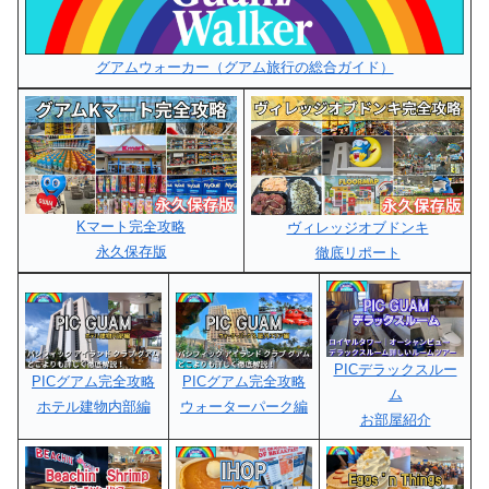
グアムウォーカー（グアム旅行の総合ガイド）
Kマート完全攻略
ヴィレッジオブドンキ
永久保存版
徹底リポート
PICデラックスルー
PICグアム完全攻略
PICグアム完全攻略
ム
ホテル建物内部編
ウォーターパーク編
お部屋紹介