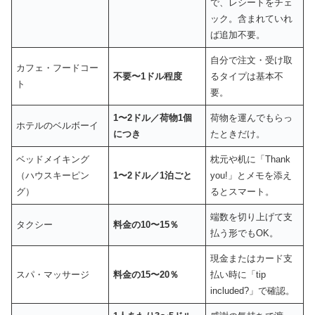
で、レシートをチェ
ック。含まれていれ
ば追加不要。
自分で注文・受け取
カフェ・フードコー
不要〜1ドル程度
るタイプは基本不
ト
要。
1〜2ドル／荷物1個
荷物を運んでもらっ
ホテルのベルボーイ
につき
たときだけ。
ベッドメイキング
枕元や机に「Thank
（ハウスキーピン
1〜2ドル／1泊ごと
you!」とメモを添え
グ）
るとスマート。
端数を切り上げて支
タクシー
料金の10〜15％
払う形でもOK。
現金またはカード支
スパ・マッサージ
料金の15〜20％
払い時に「tip
included?」で確認。