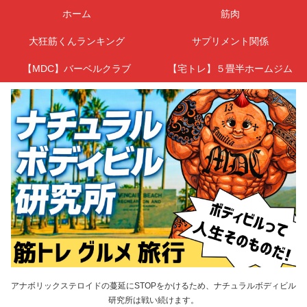
ホーム
筋肉
大狂筋くんランキング
サプリメント関係
【MDC】バーベルクラブ
【宅トレ】５畳半ホームジム
アナボリックステロイドの蔓延にSTOPをかけるため、ナチュラルボディビル
研究所は戦い続けます。