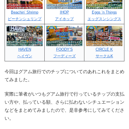
Beachin’ Shrimp
IHOP
Eggs ’n Things
ビーチンシュリンプ
アイホップ
エッグスンシングス
HAVEN
FOODY’S
CIRCLE K
ヘイヴン
フーディーズ
サークルK
今回はグアム旅行でのチップについてのあれこれをまとめ
てみました。
実際に筆者がいつもグアム旅行で行っているチップの支払
い方や、払っている額、さらに払わないシチュエーション
などをまとめてみましたので、是非参考にしてみてくださ
い。