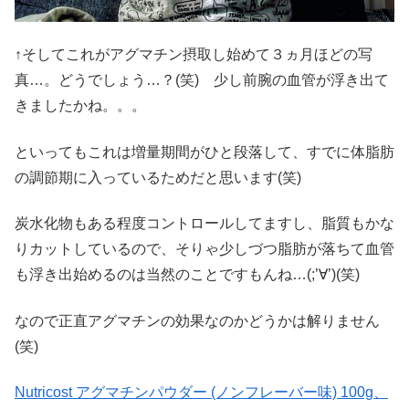
↑そしてこれがアグマチン摂取し始めて３ヵ月ほどの写
真…。どうでしょう…？(笑) 少し前腕の血管が浮き出て
きましたかね。。。
といってもこれは増量期間がひと段落して、すでに体脂肪
の調節期に入っているためだと思います(笑)
炭水化物もある程度コントロールしてますし、脂質もかな
りカットしているので、そりゃ少しづつ脂肪が落ちて血管
も浮き出始めるのは当然のことですもんね…(;’∀’)(笑)
なので正直アグマチンの効果なのかどうかは解りません
(笑)
Nutricost アグマチンパウダー (ノンフレーバー味) 100g、