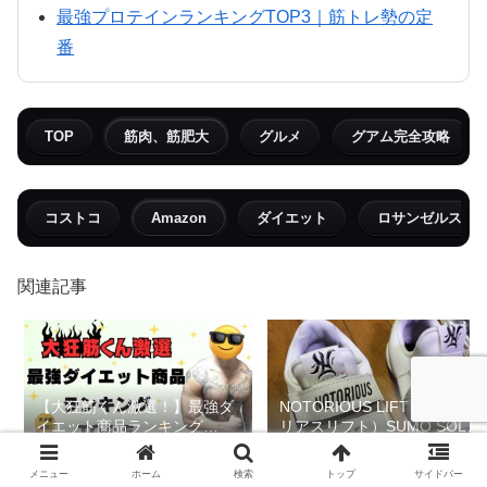
最強プロテインランキングTOP3｜筋トレ勢の定
番
TOP
筋肉、筋肥大
グルメ
グアム完全攻略
コストコ
Amazon
ダイエット
ロサンゼルス
関連記事
【大狂筋くん激選！】最強ダ
NOTORIOUS LIFT（ノート
イエット商品ランキング
リアスリフト）SUMO SOLE
TOP5【減量/ダイエッター】
GEN 3レビュー｜名もなきベ
ンチプレッサー日記
メニュー
ホーム
検索
トップ
サイドバー