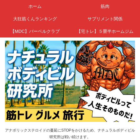
ホーム
筋肉
大狂筋くんランキング
サプリメント関係
【MDC】バーベルクラブ
【宅トレ】５畳半ホームジム
アナボリックステロイドの蔓延にSTOPをかけるため、ナチュラルボディビル
研究所は戦い続けます。