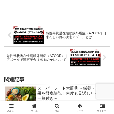
急性帯状潜在性網膜外層症（AZOOR）｜
恐ろしい目の疾患アズールとは
急性帯状潜在性網膜外層症（AZOOR）｜
アズールで障害年金は出るのかについて
関連記事
スーパーフード大辞典 ～栄養・健康効
果を徹底解説！何度も見返したくなる
一覧付き～
【刺青】全身刺青男が答えます！タト
メニュー
ホーム
検索
トップ
サイドバー