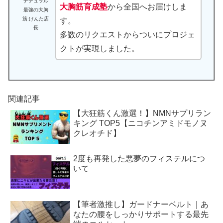
ナチュラル
大胸筋育成塾
から全国へお届けしま
最強の大胸
筋:けんた店
す。
長
多数のリクエストからついにプロジェ
クトが実現しました。
関連記事
【大狂筋くん激選！】NMNサプリラン
キング TOP5【ニコチンアミドモノヌ
クレオチド】
2度も再発した悪夢のフィステルにつ
いて
【筆者激推し】ガードナーベルト｜あ
なたの腰をしっかりサポートする最先