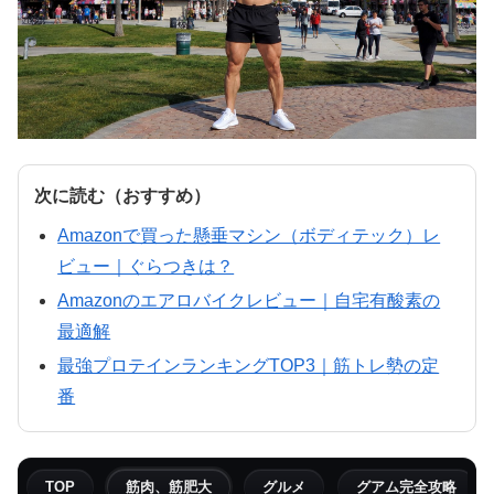
次に読む（おすすめ）
Amazonで買った懸垂マシン（ボディテック）レ
ビュー｜ぐらつきは？
Amazonのエアロバイクレビュー｜自宅有酸素の
最適解
最強プロテインランキングTOP3｜筋トレ勢の定
番
TOP
筋肉、筋肥大
グルメ
グアム完全攻略