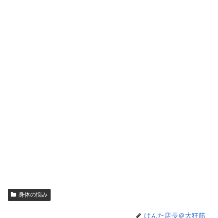
身体の悩み
けんた店長＠大狂筋