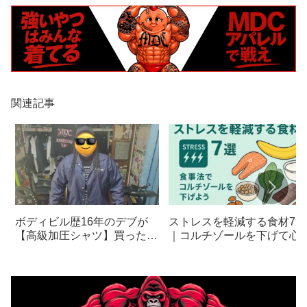
関連記事
ボディビル歴16年のデブが
ストレスを軽減する食材7選
【高級加圧シャツ】買った結
｜コルチゾールを下げて心
果がヤバかった…！
体を整える食事法