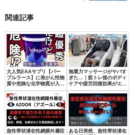
関連記事
大人気EAAサプリ【パー
無重力マッサージがヤバす
プルラース】に発がん性物
ぎた…｜筋トレ後のボディ
質や危険な化学物質が入っ
ケアや疲労回復効果がエグ
ているとの警告が…。徹底
い
的に調べてみた！
急性帯状潜在性網膜外層症
ある日突然、急性帯状潜在