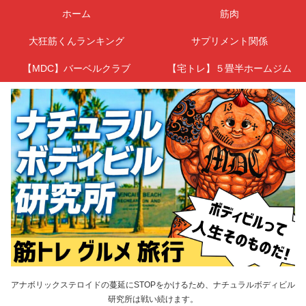
ホーム
筋肉
大狂筋くんランキング
サプリメント関係
【MDC】バーベルクラブ
【宅トレ】５畳半ホームジム
アナボリックステロイドの蔓延にSTOPをかけるため、ナチュラルボディビル
研究所は戦い続けます。