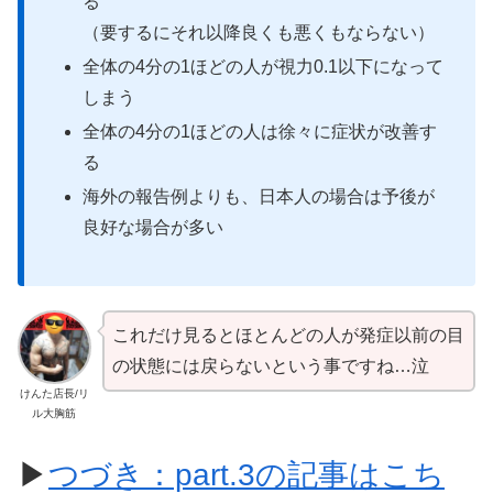
る
（要するにそれ以降良くも悪くもならない）
全体の4分の1ほどの人が視力0.1以下になって
しまう
全体の4分の1ほどの人は徐々に症状が改善す
る
海外の報告例よりも、日本人の場合は予後が
良好な場合が多い
これだけ見るとほとんどの人が発症以前の目
の状態には戻らないという事ですね…泣
けんた店長/リ
ル大胸筋
▶
つづき：part.3の記事はこち