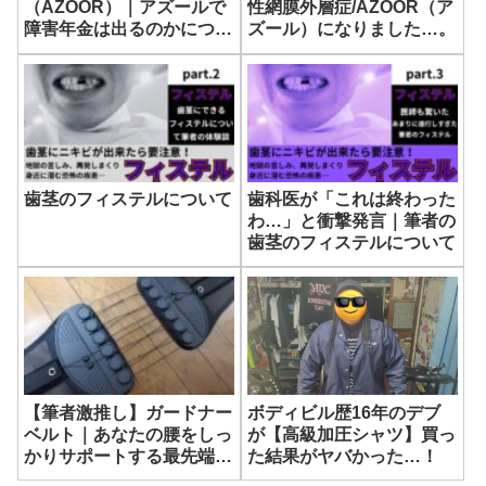
（AZOOR）｜アズールで
性網膜外層症/AZOOR（ア
障害年金は出るのかについ
ズール）になりました…。
て
歯茎のフィステルについて
歯科医が「これは終わった
わ…」と衝撃発言｜筆者の
歯茎のフィステルについて
【筆者激推し】ガードナー
ボディビル歴16年のデブ
ベルト｜あなたの腰をしっ
が【高級加圧シャツ】買っ
かりサポートする最先端の
た結果がヤバかった…！
コルセット