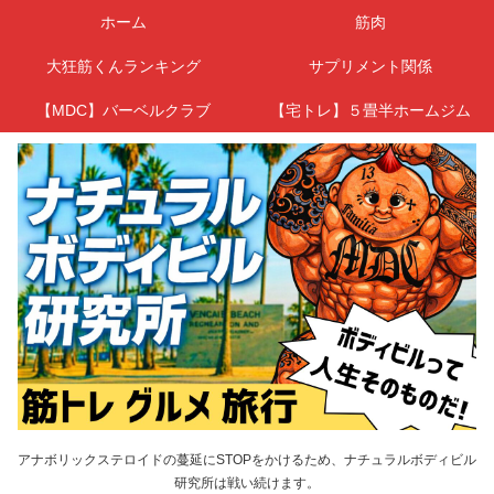
ホーム
筋肉
大狂筋くんランキング
サプリメント関係
【MDC】バーベルクラブ
【宅トレ】５畳半ホームジム
アナボリックステロイドの蔓延にSTOPをかけるため、ナチュラルボディビル
研究所は戦い続けます。