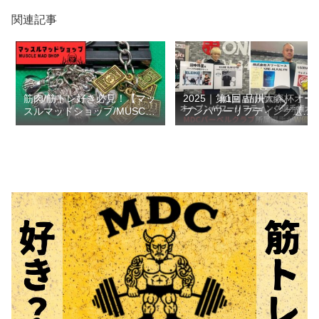
関連記事
筋肉/筋トレ好き必見！【マッ
2025｜第1回 品川大森杯オー
スルマッドショップ/MUSCLE
プンパワーリフティング選手
MAD SHOP】がメルカリを盛
権大会｜MDCバーベルクラブ
り上げる！《テストステロン
選手が男女W優勝
ブースト》