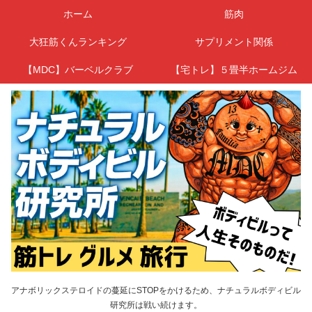
ホーム
筋肉
大狂筋くんランキング
サプリメント関係
【MDC】バーベルクラブ
【宅トレ】５畳半ホームジム
アナボリックステロイドの蔓延にSTOPをかけるため、ナチュラルボディビル
研究所は戦い続けます。