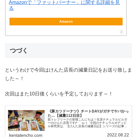
Amazonで「ファットバーナー」に関する詳細を見
る
Amazon
つづく
というわけで今回はけんた店長の減量日記をお送り致しま
した～！
次回はまた10日後くらいを予定しております～！
《豚カツドーナツ》チートDAYがガチでヤバかっ
た…【減量112日目】
筋トレフリークの皆様こんにちは！生涯ナチュラルビルダ
ーのけんた店長です(*｀･ω･)ゞ今回のナチュラルボディビ
ル研究所は、【けんた店長の減量日記】シリーズの記事を
お送り致します～！前回の減量日記はこちらから今回は減
量112日目に行った【豚カ...
2022.08.22
kentatencho.com