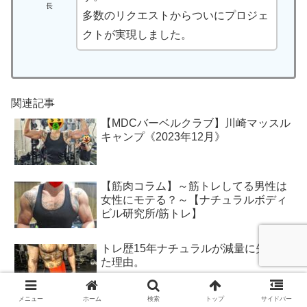
長
多数のリクエストからついにプロジェ
クトが実現しました。
関連記事
【MDCバーベルクラブ】川崎マッスル
キャンプ《2023年12月》
【筋肉コラム】～筋トレしてる男性は
女性にモテる？～【ナチュラルボディ
ビル研究所/筋トレ】
トレ歴15年ナチュラルが減量に失敗し
た理由。
メニュー
ホーム
検索
トップ
サイドバー