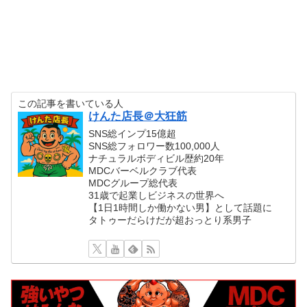
この記事を書いている人
けんた店長＠大狂筋
SNS総インプ15億超
SNS総フォロワー数100,000人
ナチュラルボディビル歴約20年
MDCバーベルクラブ代表
MDCグループ総代表
31歳で起業しビジネスの世界へ
【1日1時間しか働かない男】として話題に
タトゥーだらけだが超おっとり系男子