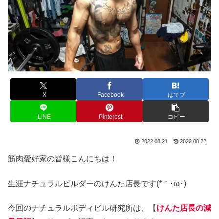
X
Facebook
はてブ
LINE
Pinterest
コピー
2022.08.21
2022.08.22
筋肉愛好家の皆様こんにちは！
生涯ナチュラルビルダーのけんた店長です(*｀･ω･)ゞ
今回のナチュラルボディビル研究所は、【
けんた店長の減