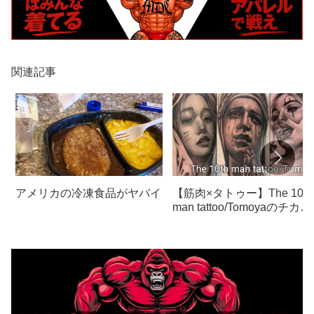
関連記事
アメリカの冷凍食品がヤバイ
【筋肉×タトゥー】The 10th
man tattoo/Tomoyaのチカー
ノタトゥー【ボディビル×刺
青】