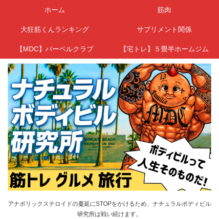
ホーム
筋肉
大狂筋くんランキング
サプリメント関係
【MDC】バーベルクラブ
【宅トレ】５畳半ホームジム
アナボリックステロイドの蔓延にSTOPをかけるため、ナチュラルボディビル
研究所は戦い続けます。