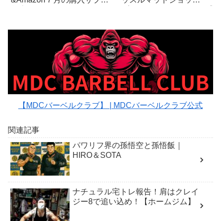
報告
プ/MUSCLE MAD SHOP】
メルカリを盛り上げる！《
ストステロンブースト》
【MDCバーベルクラブ】 | MDCバーベルクラブ公式
関連記事
パワリフ界の孫悟空と孫悟飯｜
HIRO＆SOTA
ナチュラル宅トレ報告！肩はクレイ
ジー8で追い込め！【ホームジム】