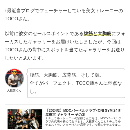
↑最近当ブログでフューチャーしている美女トレーニーの
TOCOさん。
以前に彼女のセールスポイントである
腹筋と大胸筋
にフォ
ーカスしたギャラリーをお届けいたしましたが、今回は
TOCOさんの背中にスポットを当てたギャラリーをお送り
したいと思います。
腹筋、大胸筋、広背筋、そして顔。
全てがパーフェクト、TOCO姉さんに弱点な
大狂筋くん
し。
【2024/2】MDCバーベルクラブ×ONI GYM 24 町
屋東京 ギャラリー その➀
ナチュラルトレーニーの皆様こんにちは。MDCバーベルク
ラブの代表を務めております、大狂筋くんことナチュラル
チェストモンスターけんた店長です。今回のナチュラルボ
ディビル研究所は、MDCバーベルクラブの2024/2月の活動