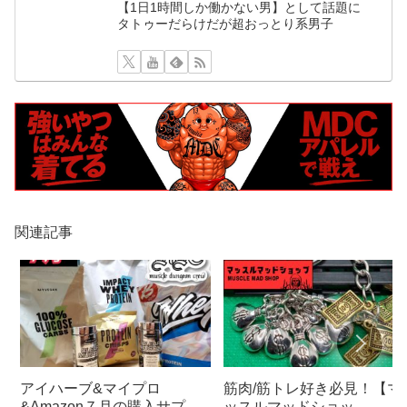
【1日1時間しか働かない男】として話題に
タトゥーだらけだが超おっとり系男子
関連記事
アイハーブ&マイプロ
筋肉/筋トレ好き必見！【マ
&Amazon７月の購入サプリ
ッスルマッドショッ