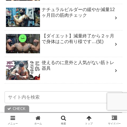
ナチュラルビルダーの緩やか減量12
ヶ月目の筋肉チェック
【ダイエット】減量終了から２ヶ月
で身体はこの有り様です…(笑)
使えるのに意外と人気がない筋トレ
器具
SNSで話題のナチュラルチェスト
メニュー
ホーム
検索
トップ
サイドバー