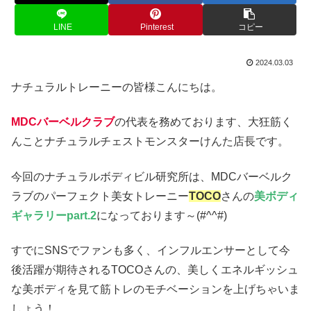
LINE
Pinterest
コピー
2024.03.03
ナチュラルトレーニーの皆様こんにちは。
MDCバーベルクラブ
の代表を務めております、大狂筋く
んことナチュラルチェストモンスターけんた店長です。
今回のナチュラルボディビル研究所は、MDCバーベルク
ラブのパーフェクト美女トレーニー
TOCO
さんの
美ボディ
ギャラリーpart.2
になっております～(#^^#)
すでにSNSでファンも多く、インフルエンサーとして今
後活躍が期待されるTOCOさんの、美しくエネルギッシュ
な美ボディを見て筋トレのモチベーションを上げちゃいま
しょう！