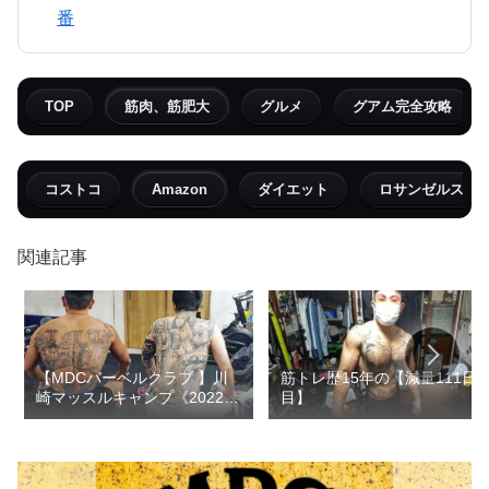
番
TOP
筋肉、筋肥大
グルメ
グアム完全攻略
コストコ
Amazon
ダイエット
ロサンゼルス
関連記事
【MDCバーベルクラブ 】川
筋トレ歴15年の【減量111日
崎マッスルキャンプ《2022年
目】
11月》