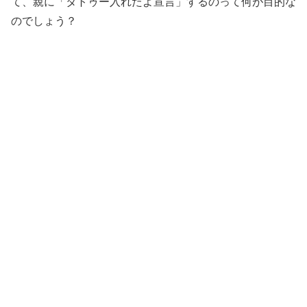
て、親に「タトゥー入れたよ宣言」するのって何が目的な
のでしょう？