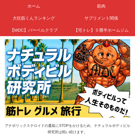
ホーム
筋肉
大狂筋くんランキング
サプリメント関係
【MDC】バーベルクラブ
【宅トレ】５畳半ホームジム
アナボリックステロイドの蔓延にSTOPをかけるため、ナチュラルボディビル
研究所は戦い続けます。