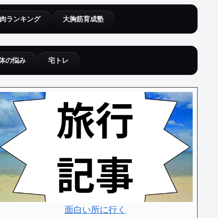
肉ランキング
大胸筋育成塾
体の悩み
宅トレ
面白い所に行く