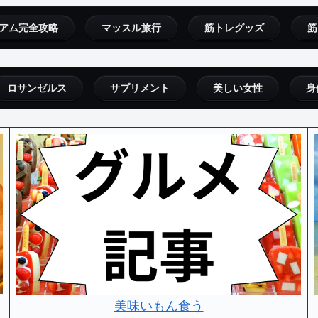
アム完全攻略
マッスル旅行
筋トレグッズ
筋
ロサンゼルス
サプリメント
美しい女性
身
美味いもん食う