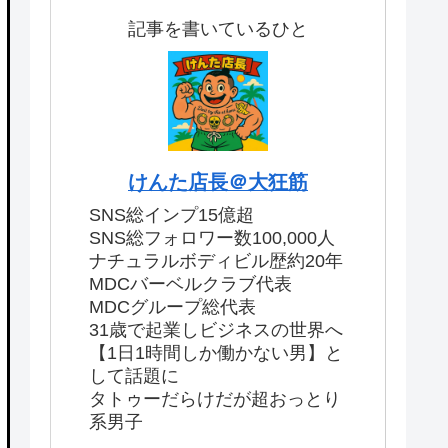
記事を書いているひと
けんた店長＠大狂筋
SNS総インプ15億超
SNS総フォロワー数100,000人
ナチュラルボディビル歴約20年
MDCバーベルクラブ代表
MDCグループ総代表
31歳で起業しビジネスの世界へ
【1日1時間しか働かない男】と
して話題に
タトゥーだらけだが超おっとり
系男子