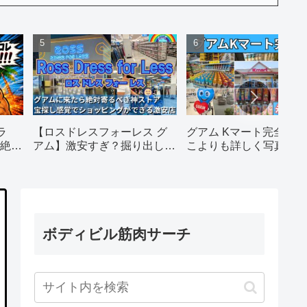
ラ
【ロスドレスフォーレス グ
グアム Kマート完全攻
絶対
アム】激安すぎ？掘り出し物
こよりも詳しく写真てん
だらけの人気店を徹底レポー
りで徹底解説します！
ト｜営業時間・行き方・攻略
法
ボディビル筋肉サーチ