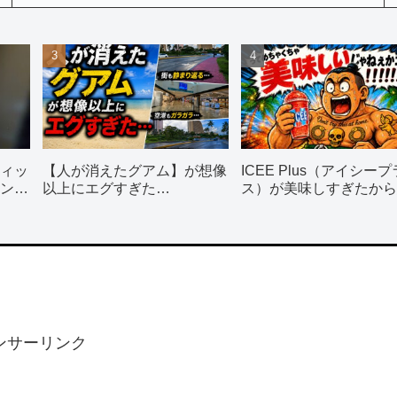
ィッ
【人が消えたグアム】が想像
ICEE Plus（アイシープ
ン使
以上にエグすぎた…
ス）が美味しすぎたから
飲んで！！！
ンサーリンク