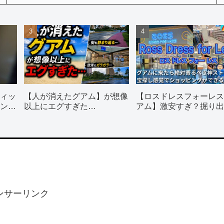
ィッ
【人が消えたグアム】が想像
【ロスドレスフォーレス
ン使
以上にエグすぎた…
アム】激安すぎ？掘り出
だらけの人気店を徹底レ
ト｜営業時間・行き方・
法
ンサーリンク