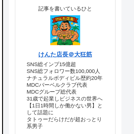
記事を書いているひと
けんた店長＠大狂筋
SNS総インプ15億超
SNS総フォロワー数100,000人
ナチュラルボディビル歴約20年
MDCバーベルクラブ代表
MDCグループ総代表
31歳で起業しビジネスの世界へ
【1日1時間しか働かない男】と
して話題に
タトゥーだらけだが超おっとり
系男子