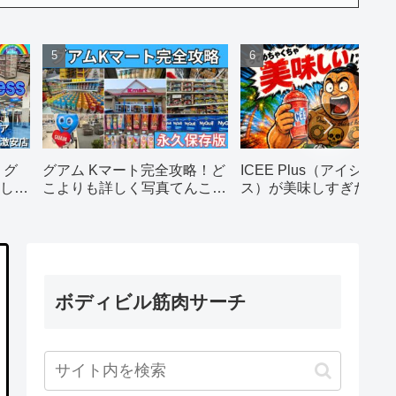
 グ
グアム Kマート完全攻略！ど
ICEE Plus（アイシープ
し物
こよりも詳しく写真てんこも
ス）が美味しすぎたから
ポー
りで徹底解説します！
飲んで！！！
攻略
ボディビル筋肉サーチ