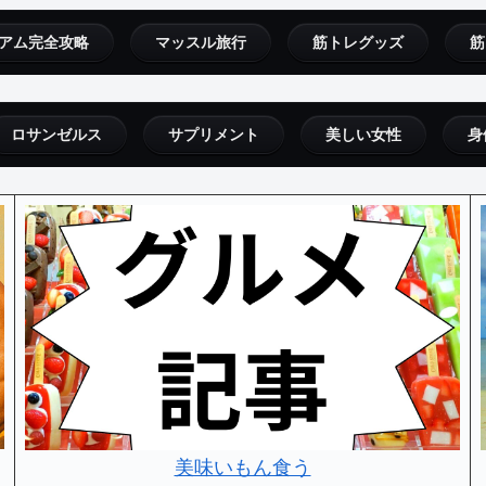
アム完全攻略
マッスル旅行
筋トレグッズ
筋
ロサンゼルス
サプリメント
美しい女性
身
美味いもん食う