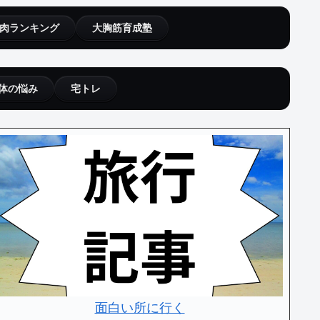
肉ランキング
大胸筋育成塾
体の悩み
宅トレ
面白い所に行く