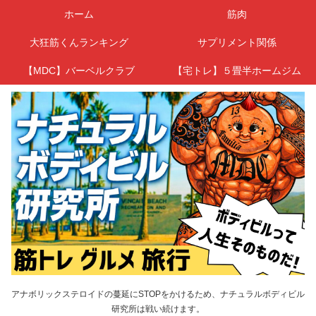
ホーム
筋肉
大狂筋くんランキング
サプリメント関係
【MDC】バーベルクラブ
【宅トレ】５畳半ホームジム
アナボリックステロイドの蔓延にSTOPをかけるため、ナチュラルボディビル
研究所は戦い続けます。