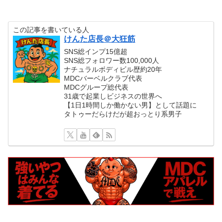
この記事を書いている人
けんた店長＠大狂筋
SNS総インプ15億超
SNS総フォロワー数100,000人
ナチュラルボディビル歴約20年
MDCバーベルクラブ代表
MDCグループ総代表
31歳で起業しビジネスの世界へ
【1日1時間しか働かない男】として話題に
タトゥーだらけだが超おっとり系男子