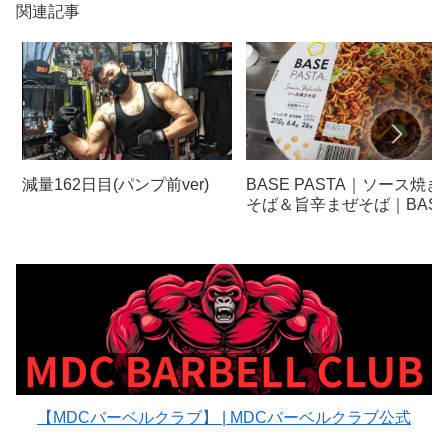
関連記事
減量162日目(パンプ前ver)
BASE PASTA｜ソース焼き
そば＆旨辛まぜそば｜BAS
FOOD（ベースフード）
【MDCバーベルクラブ】 | MDCバーベルクラブ公式