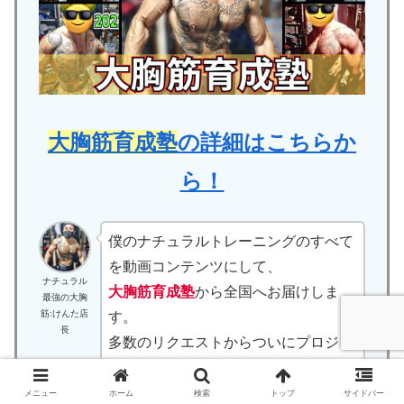
大胸筋育成塾
の詳細はこちらか
ら！
僕のナチュラルトレーニングのすべて
を動画コンテンツにして、
ナチュラル
大胸筋育成塾
から全国へお届けしま
最強の大胸
筋:けんた店
す。
長
多数のリクエストからついにプロジェ
クトが実現しました。
メニュー
ホーム
検索
トップ
サイドバー