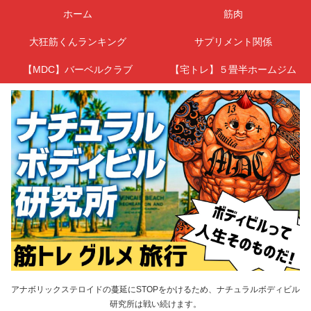
ホーム
筋肉
大狂筋くんランキング
サプリメント関係
【MDC】バーベルクラブ
【宅トレ】５畳半ホームジム
アナボリックステロイドの蔓延にSTOPをかけるため、ナチュラルボディビル
研究所は戦い続けます。