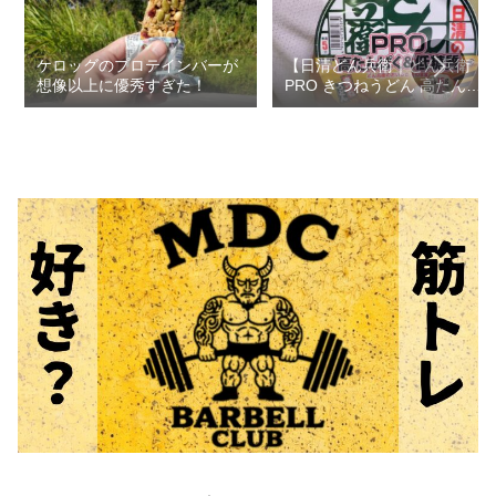
ケロッグのプロテインバーが
【日清どん兵衛｜どん兵衛
想像以上に優秀すぎた！
PRO きつねうどん 高たんぱ
く＆抵糖質】筋トレガチ勢が
正直にレビューします