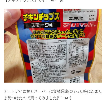
【チキンチップス】です(*´･ω･｀)b
チートデイに嫁とスーパーに食材調達に行った時にたまた
ま見つけたので買ってみました(*｀･ω･)ゞ