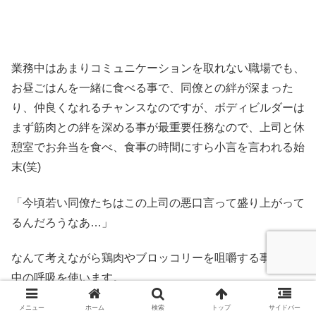
業務中はあまりコミュニケーションを取れない職場でも、
お昼ごはんを一緒に食べる事で、同僚との絆が深まった
り、仲良くなれるチャンスなのですが、ボディビルダーは
まず筋肉との絆を深める事が最重要任務なので、上司と休
憩室でお弁当を食べ、食事の時間にすら小言を言われる始
末(笑)
「今頃若い同僚たちはこの上司の悪口言って盛り上がって
るんだろうなあ…」
なんて考えながら鶏肉やブロッコリーを咀嚼する事に全集
中の呼吸を使います。
メニュー
ホーム
検索
トップ
サイドバー