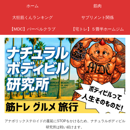
ホーム
筋肉
大狂筋くんランキング
サプリメント関係
【MDC】バーベルクラブ
【宅トレ】５畳半ホームジム
アナボリックステロイドの蔓延にSTOPをかけるため、ナチュラルボディビル
研究所は戦い続けます。