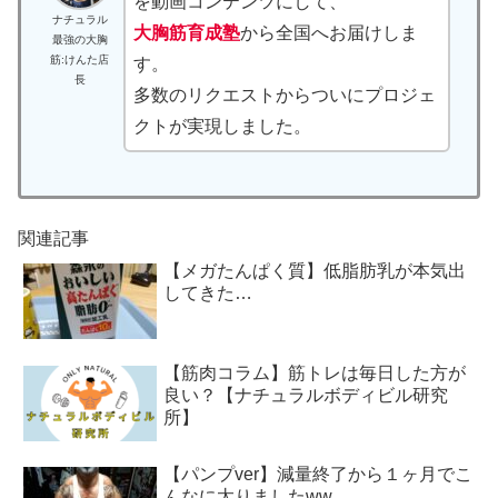
を動画コンテンツにして、
ナチュラル
大胸筋育成塾
から全国へお届けしま
最強の大胸
筋:けんた店
す。
長
多数のリクエストからついにプロジェ
クトが実現しました。
関連記事
【メガたんぱく質】低脂肪乳が本気出
してきた…
【筋肉コラム】筋トレは毎日した方が
良い？【ナチュラルボディビル研究
所】
【パンプver】減量終了から１ヶ月でこ
んなに太りましたww