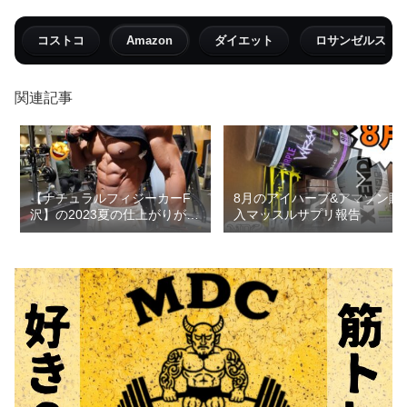
コストコ
Amazon
ダイエット
ロサンゼルス
関連記事
【ナチュラルフィジーカーF
8月のアイハーブ&アマゾン購
沢】の2023夏の仕上がりがヤ
入マッスルサプリ報告
バスギル！！【筋肉/トレーニ
ング】