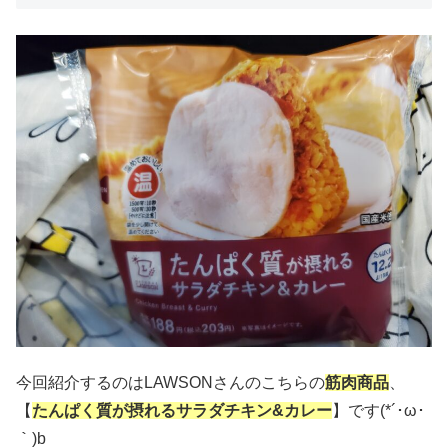
今回紹介するのはLAWSONさんのこちらの
筋肉商品
、
【
たんぱく質が摂れるサラダチキン&カレー
】です(*´･ω･
｀)b