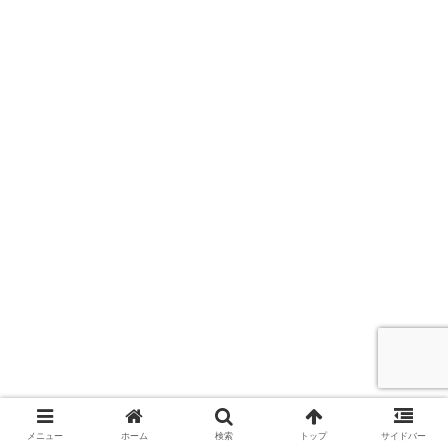
プロテインスナック&高たんぱく質食品
筋肉
メニュー
ホーム
検索
トップ
サイドバー