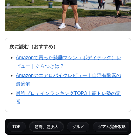
次に読む（おすすめ）
Amazonで買った懸垂マシン（ボディテック）レ
ビュー｜ぐらつきは？
Amazonのエアロバイクレビュー｜自宅有酸素の
最適解
最強プロテインランキングTOP3｜筋トレ勢の定
番
TOP
筋肉、筋肥大
グルメ
グアム完全攻略