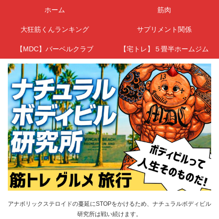
ホーム
筋肉
大狂筋くんランキング
サプリメント関係
【MDC】バーベルクラブ
【宅トレ】５畳半ホームジム
アナボリックステロイドの蔓延にSTOPをかけるため、ナチュラルボディビル
研究所は戦い続けます。