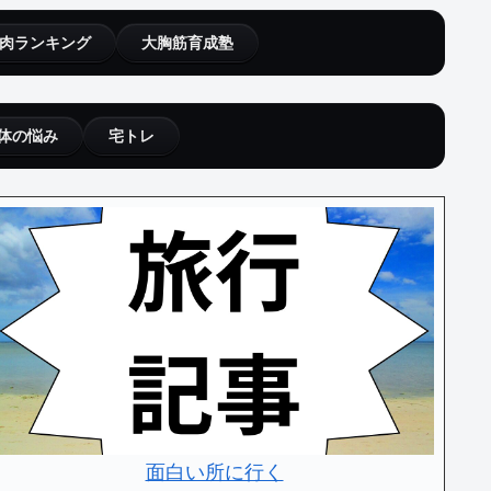
肉ランキング
大胸筋育成塾
体の悩み
宅トレ
面白い所に行く