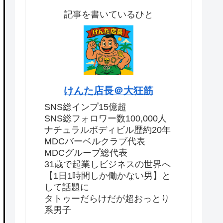
記事を書いているひと
けんた店長＠大狂筋
SNS総インプ15億超
SNS総フォロワー数100,000人
ナチュラルボディビル歴約20年
MDCバーベルクラブ代表
MDCグループ総代表
31歳で起業しビジネスの世界へ
【1日1時間しか働かない男】と
して話題に
タトゥーだらけだが超おっとり
系男子