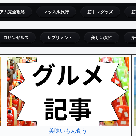
アム完全攻略
マッスル旅行
筋トレグッズ
筋
ロサンゼルス
サプリメント
美しい女性
身
美味いもん食う