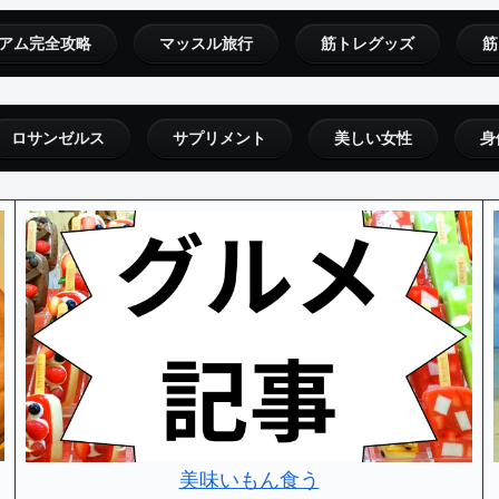
アム完全攻略
マッスル旅行
筋トレグッズ
筋
ロサンゼルス
サプリメント
美しい女性
身
美味いもん食う