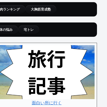
肉ランキング
大胸筋育成塾
体の悩み
宅トレ
面白い所に行く