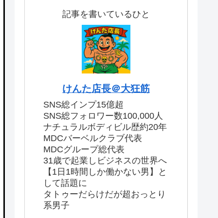
記事を書いているひと
けんた店長＠大狂筋
SNS総インプ15億超
SNS総フォロワー数100,000人
ナチュラルボディビル歴約20年
MDCバーベルクラブ代表
MDCグループ総代表
31歳で起業しビジネスの世界へ
【1日1時間しか働かない男】と
して話題に
タトゥーだらけだが超おっとり
系男子