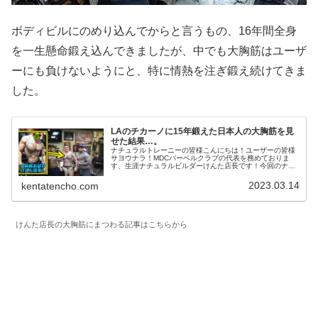
ボディビルにのめり込んでからと言うもの、16年間全身
を一生懸命鍛え込んできましたが、中でも大胸筋はユーザ
ーにも負けないようにと、特に情熱を注ぎ鍛え続けてきま
した。
LAのチカーノに15年鍛えた日本人の大胸筋を見
せた結果…。
ナチュラルトレーニーの皆様こんにちは！ユーザーの皆様
サヨウナラ！MDCバーベルクラブの代表を務めておりま
す、生涯ナチュラルビルダーけんた店長です！今回のナチ
ュラルボディビル研究所は、【LAのチカーノに15年鍛えた
日本人の大胸筋を見せてみたら...
2023.03.14
kentatencho.com
けんた店長の大胸筋にまつわる記事はこちらから