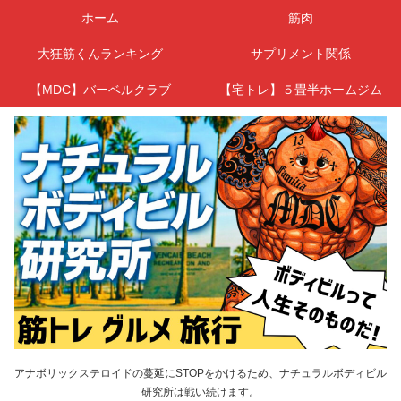
ホーム
筋肉
大狂筋くんランキング
サプリメント関係
【MDC】バーベルクラブ
【宅トレ】５畳半ホームジム
アナボリックステロイドの蔓延にSTOPをかけるため、ナチュラルボディビル
研究所は戦い続けます。