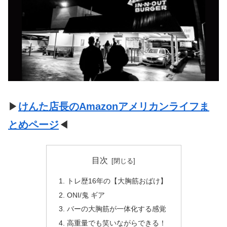
▶
けんた店長のAmazonアメリカンライフま
とめページ
◀
目次
トレ歴16年の【大胸筋おばけ】
ONI/鬼 ギア
バーの大胸筋が一体化する感覚
高重量でも笑いながらできる！