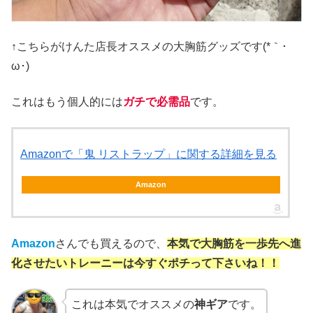
↑こちらがけんた店長オススメの大胸筋グッズです(*｀･
ω･)ゞ
これはもう個人的には
ガチで必需品
です。
Amazonで「鬼 リストラップ」に関する詳細を見る
Amazon
Amazon
さんでも買えるので、
本気で大胸筋を一歩先へ進
化させたいトレーニーは今すぐポチって下さいね！！
これは本気でオススメの
神ギア
です。