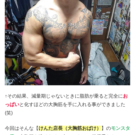
↑その結果、減量期じゃないときに脂肪が乗ると完全に
お
っぱい
と化すほどの大胸筋を手に入れる事ができました
(笑)
今回はそんな【
けんた店長（大胸筋おばけ）
】の
モンスタ