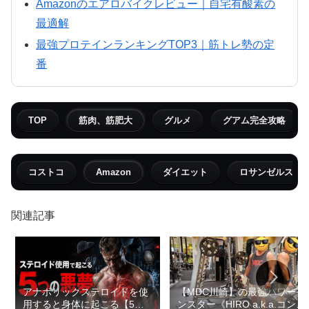
Amazonのエアロバイクレビュー｜自宅有酸素の
最適解
最強プロテインランキングTOP3｜筋トレ勢の定
番
TOP
筋肉、筋肥大
グルメ
グアム完全攻略
コストコ
Amazon
ダイエット
ロサンゼルス
関連記事
アナボリックステロイドを使
【MDC川崎】の最強パワーモ
用すると身体に起こる【5つ
ンスター《HIRO a.k.a.コン