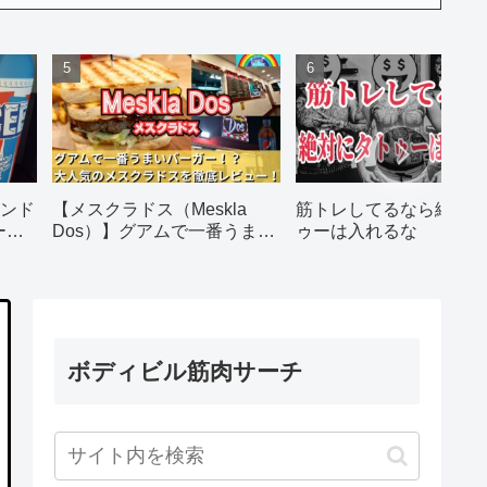
ンド
【メスクラドス（Meskla
筋トレしてるなら絶対に
ー）
Dos）】グアムで一番うまい
ゥーは入れるな
バーガー!? オーダー方法・値
段・おすすめメニューを徹底
レポ
ボディビル筋肉サーチ