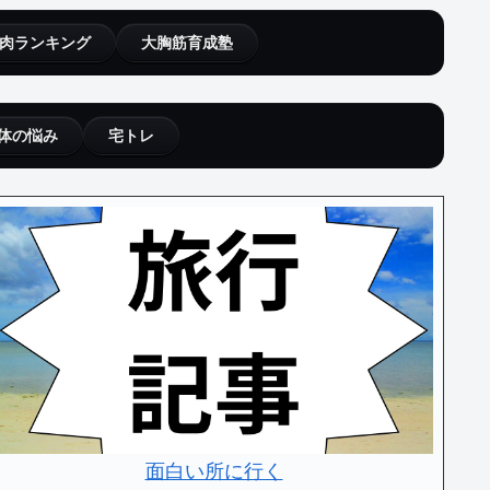
肉ランキング
大胸筋育成塾
体の悩み
宅トレ
面白い所に行く