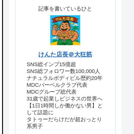
記事を書いているひと
けんた店長＠大狂筋
SNS総インプ15億超
SNS総フォロワー数100,000人
ナチュラルボディビル歴約20年
MDCバーベルクラブ代表
MDCグループ総代表
31歳で起業しビジネスの世界へ
【1日1時間しか働かない男】と
して話題に
タトゥーだらけだが超おっとり
系男子