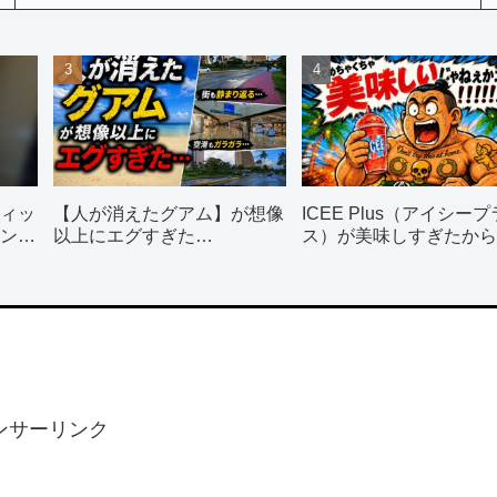
ィッ
【人が消えたグアム】が想像
ICEE Plus（アイシープ
ン使
以上にエグすぎた…
ス）が美味しすぎたから
飲んで！！！
ンサーリンク