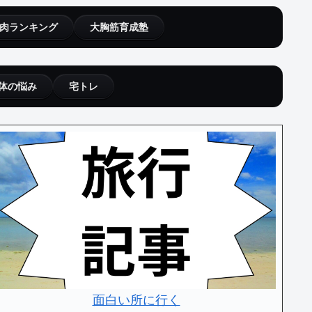
肉ランキング
大胸筋育成塾
体の悩み
宅トレ
面白い所に行く