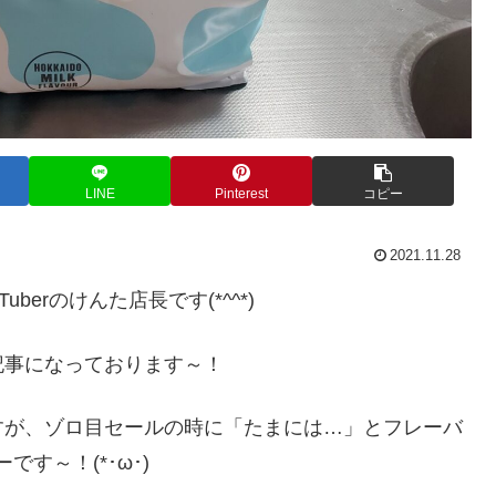
LINE
Pinterest
コピー
2021.11.28
erのけんた店長です(*^^*)
記事になっております～！
すが、ゾロ目セールの時に「たまには…」とフレーバ
です～！(*･ω･)