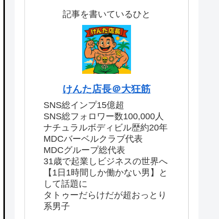
記事を書いているひと
けんた店長＠大狂筋
SNS総インプ15億超
SNS総フォロワー数100,000人
ナチュラルボディビル歴約20年
MDCバーベルクラブ代表
MDCグループ総代表
31歳で起業しビジネスの世界へ
【1日1時間しか働かない男】と
して話題に
タトゥーだらけだが超おっとり
系男子