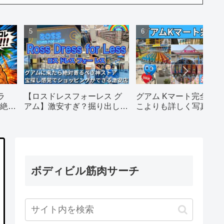
ラ
【ロスドレスフォーレス グ
グアム Kマート完全攻
絶対
アム】激安すぎ？掘り出し物
こよりも詳しく写真てん
だらけの人気店を徹底レポー
りで徹底解説します！
ト｜営業時間・行き方・攻略
法
ボディビル筋肉サーチ