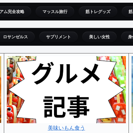
アム完全攻略
マッスル旅行
筋トレグッズ
筋
ロサンゼルス
サプリメント
美しい女性
身
美味いもん食う