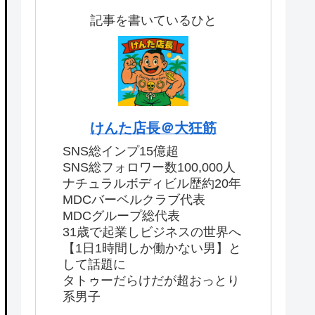
記事を書いているひと
けんた店長＠大狂筋
SNS総インプ15億超
SNS総フォロワー数100,000人
ナチュラルボディビル歴約20年
MDCバーベルクラブ代表
MDCグループ総代表
31歳で起業しビジネスの世界へ
【1日1時間しか働かない男】と
して話題に
タトゥーだらけだが超おっとり
系男子