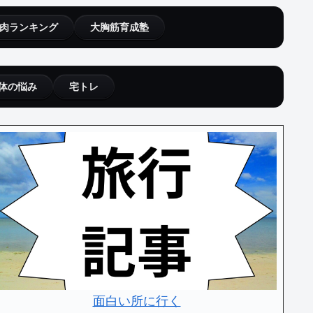
肉ランキング
大胸筋育成塾
体の悩み
宅トレ
面白い所に行く