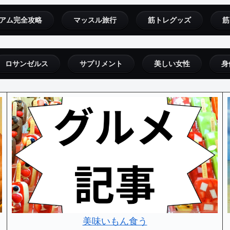
アム完全攻略
マッスル旅行
筋トレグッズ
筋
ロサンゼルス
サプリメント
美しい女性
身
美味いもん食う