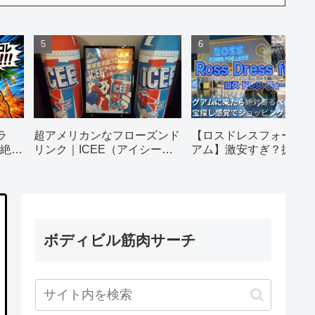
ラ
超アメリカンなフローズンド
【ロスドレスフォーレス
絶対
リンク｜ICEE（アイシー）
アム】激安すぎ？掘り出
全種類飲んでみた
だらけの人気店を徹底レ
ト｜営業時間・行き方・
法
ボディビル筋肉サーチ