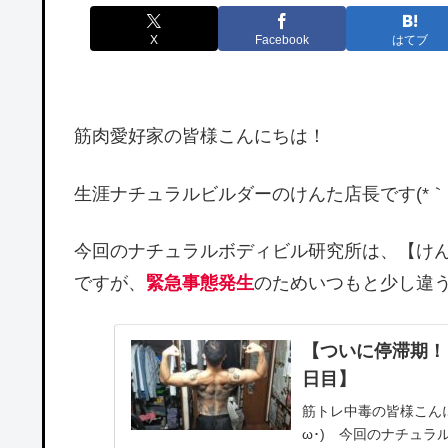
X
Facebook
はてブ
筋肉愛好家の皆様こんにちは！
生涯ナチュラルビルダーのけんた店長です(*｀･
今回のナチュラルボディビル研究所は、【け
ですが、
緊急事態発生
のためいつもと少し違う内
【ついに停滞期！
日目】
筋トレ中毒の皆様こん
ω･)ゞ今回のナチュ