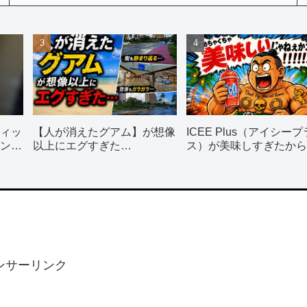
ィッ
【人が消えたグアム】が想像
ICEE Plus（アイシープ
ン使
以上にエグすぎた…
ス）が美味しすぎたから
飲んで！！！
ンサーリンク