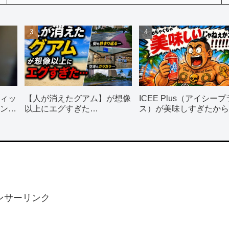
ィッ
【人が消えたグアム】が想像
ICEE Plus（アイシープ
ン使
以上にエグすぎた…
ス）が美味しすぎたから
飲んで！！！
ンサーリンク