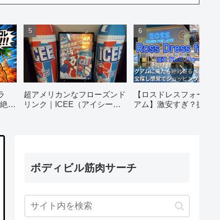
ラ
超アメリカンなフローズンド
【ロスドレスフォーレス
絶対
リンク｜ICEE（アイシー）
アム】激安すぎ？掘り出
全種類飲んでみた
だらけの人気店を徹底レ
ト｜営業時間・行き方・
法
ボディビル筋肉サーチ