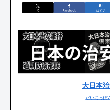
X
Facebook
はてブ
大日本治
だいにっぽ