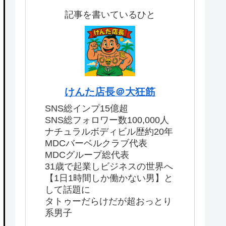
記事を書いているひと
けんた店長＠大狂筋
SNS総インプ15億超
SNS総フォロワー数100,000人
ナチュラルボディビル歴約20年
MDCバーベルクラブ代表
MDCグループ総代表
31歳で起業しビジネスの世界へ
【1日1時間しか働かない男】と
して話題に
タトゥーだらけだが超おっとり
系男子