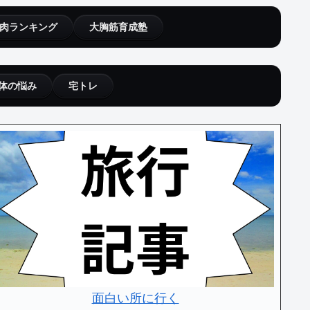
肉ランキング
大胸筋育成塾
体の悩み
宅トレ
面白い所に行く