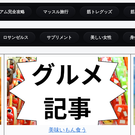
アム完全攻略
マッスル旅行
筋トレグッズ
筋
ロサンゼルス
サプリメント
美しい女性
身
美味いもん食う