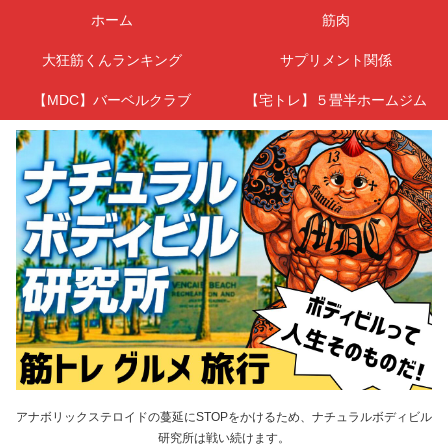
ホーム
筋肉
大狂筋くんランキング
サプリメント関係
【MDC】バーベルクラブ
【宅トレ】５畳半ホームジム
アナボリックステロイドの蔓延にSTOPをかけるため、ナチュラルボディビル
研究所は戦い続けます。