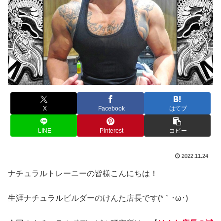
X
Facebook
はてブ
LINE
Pinterest
コピー
2022.11.24
ナチュラルトレーニーの皆様こんにちは！
生涯ナチュラルビルダーのけんた店長です(*｀･ω･)ゞ