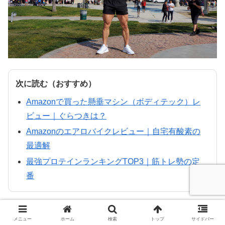
次に読む（おすすめ）
Amazonで買った懸垂マシン（ボディテック）レ
ビュー｜ぐらつきは？
Amazonのエアロバイクレビュー｜自宅有酸素の
最適解
最強プロテインランキングTOP3｜筋トレ勢の定
番
TOP
筋肉、筋肥大
グルメ
グアム完全攻略
メニュー
ホーム
検索
トップ
サイドバー