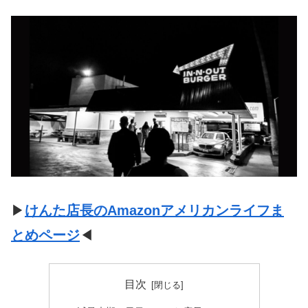
▶
けんた店長のAmazonアメリカンライフま
とめページ
◀
目次