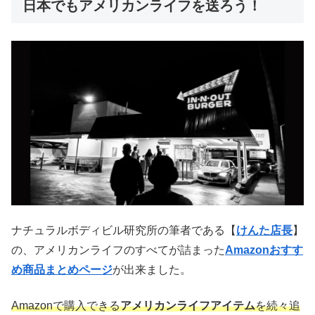
日本でもアメリカンライフを送ろう！
ナチュラルボディビル研究所の筆者である【
けんた店長
】
の、アメリカンライフのすべてが詰まった
Amazonおすす
め商品まとめページ
が出来ました。
Amazonで購入できる
アメリカンライフアイテム
を続々追